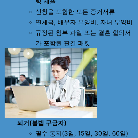
령 제출
신청을 포함한 모든 증거서류
연체금, 배우자 부양비, 자녀 부양비
규정된 첨부 파일 또는 결혼 합의서
가 포함된 판결 패킷
퇴거(불법 구금자)
필수 통지(3일, 15일, 30일, 60일)